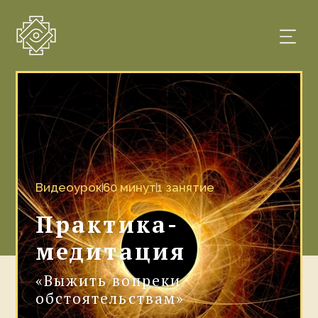
Видеоурок
60 минут
1 занятие
Практика-
медитация
«Выжить вопреки
обстоятельствам»