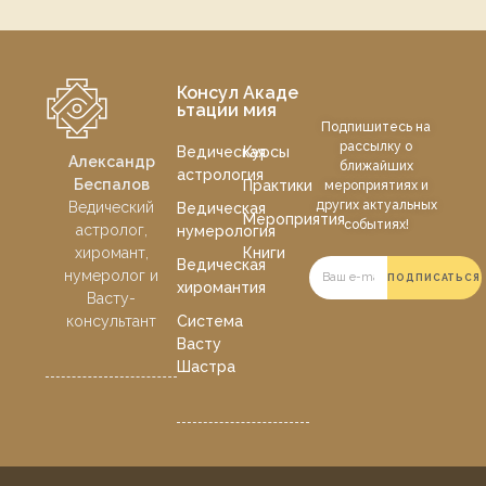
Консул
Акаде
ьтации
мия
Подпишитесь на
рассылку о
Ведическая
Курсы
Александр
ближайших
астрология
Беспалов
Практики
мероприятиях и
других актуальных
Ведический
Ведическая
Мероприятия
событиях!
астролог,
нумерология
хиромант,
Книги
Ведическая
нумеролог и
ПОДПИСАТЬСЯ
хиромантия
Васту-
консультант
Система
Васту
Шастра